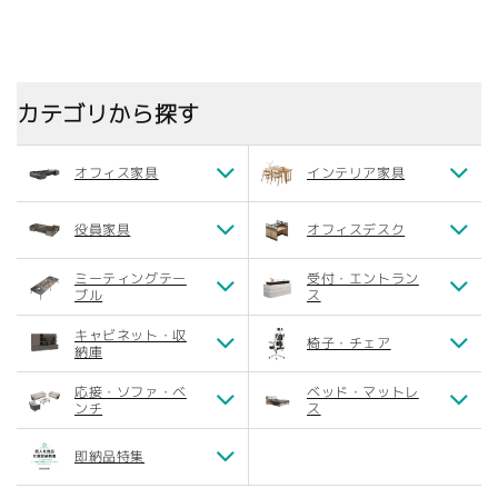
ト カスタマ
可能 SNG-
エグ
イズ可能
015
ブデ
SNG-C030
しゃ
調 L
C07
カテゴリから探す
オフィス家具
インテリア家具
役員家具
オフィスデスク
ミーティングテー
受付・エントラン
ブル
ス
キャビネット・収
椅子・チェア
納庫
応接・ソファ・ベ
ベッド・マットレ
ンチ
ス
即納品特集