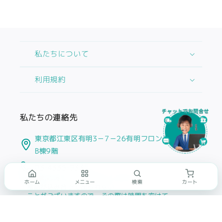
私たちについて
利用規約
私たちの連絡先
東京都江東区有明3－7－26有明フロンティアビル
B棟9階
03-4335-9335
※電話対応時間：平日10時～17時まで
ホーム
メニュー
検索
カート
電話が込み合って出られない
ことがございますので、その際は時間を空けて
再度おかけいただくか、
メール
または
チャット
にて