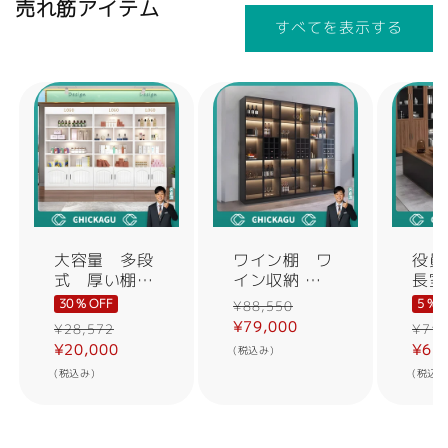
売れ筋アイテム
すべてを表示する
大容量 多段
ワイン棚 ワ
役員
式 厚い棚
イン収納
長室
板 仕切り
キッチン収
穴付
30 % OFF
5 % 
¥88,550
取っ手 蝶
納 リビング
字 
¥79,000
¥28,572
¥71,
番 キャビネ
収納 木製
ャビ
¥20,000
¥67
(税込み)
ット 収納キ
棚 収納棚
き 
(税込み)
(税込み
ャビネット
ワインラッ
き 
収納棚 実用
ク オシャ
ン
的 シンプ
レ グレー
パソ
ル ホワイ
カスタマイズ
ク